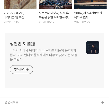
연륜코어(생장편,
노르르담 대성당, 화재 후
2006, 서울역사박물관
나이테코어) 측정
복원을 위한 목재연구 추진
목가구 조사
현황
2022.02.15
2020.05.17
2020.02.29
정현민 & 圖鑑
나무가 자라서 목재가 되고 목재를 다듬어 문화재가
된다. 이제 반대로 문화재에서 나무로 찾아가는 여정
을 떠났다.
구독하기
관련사이트