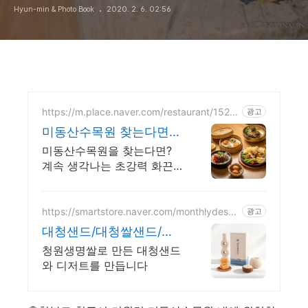
Hyun-min & Photo Book
2020. 2. 6. 02:56
https://m.place.naver.com/restaurant/1527
광고
833348
미동산수목원 찾는다면?
계속 중독되는매운맛!해
미동산수목원을 찾는다면?
장냉면
계속 생각나는 초강력 화끈
한 매운맛! 얼큰한 해장물냉
면!
https://smartstore.naver.com/monthlydesse
광고
rt
대청샌드/대청쌀샌드/쫀
득쿠키
청원생명쌀로 만든 대청샌드
와 디저트를 만듭니다