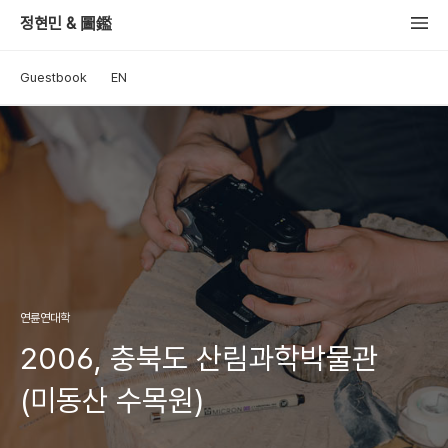
정현민 & 圖鑑
Guestbook
EN
연륜연대학
2006, 충북도 산림과학박물관
(미동산 수목원)