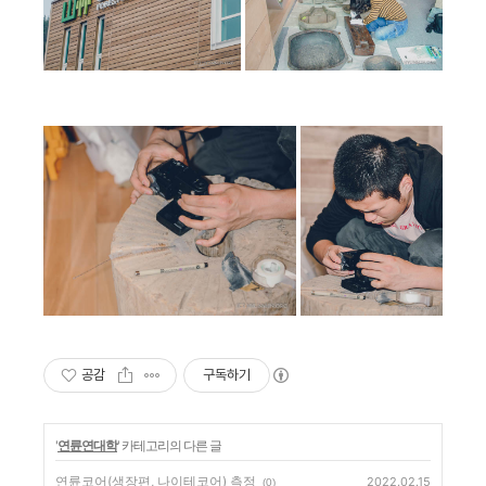
공감
구독하기
'
연륜연대학
' 카테고리의 다른 글
연륜코어(생장편, 나이테코어) 측정
2022.02.15
(0)