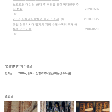
노르르담 대성당, 화재 후 복원을 위한 목재연구 추
진 현황
2020.05.17
(0)
2006, 서울역사박물관 목가구 조사
2020.02.29
(0)
유럽 청동기시대 말기의 지방 수레바퀴의 목재 해
부와 건조기술
2016.05.10
(0)
'연륜연대학'의 다른글
현재글
2006, 충북도 산림과학박물관(미동산 수목원)
관련글